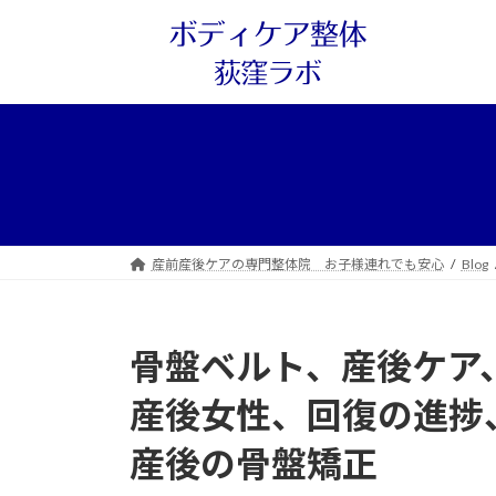
コ
ナ
ン
ビ
テ
ゲ
ン
ー
ツ
シ
へ
ョ
ス
ン
キ
に
ッ
移
プ
動
産前産後ケアの専門整体院 お子様連れでも安心
Blog
骨盤ベルト、産後ケア
産後女性、回復の進捗
産後の骨盤矯正